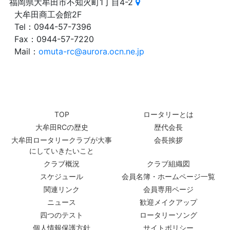
福岡県大牟田市不知火町1丁目4-2
大牟田商工会館2F
Tel：0944-57-7396
Fax：0944-57-7220
Mail：
omuta-rc@aurora.ocn.ne.jp
TOP
ロータリーとは
大牟田RCの歴史
歴代会長
大牟田ロータリークラブが大事
会長挨拶
にしていきたいこと
クラブ概況
クラブ組織図
スケジュール
会員名簿・ホームページ一覧
関連リンク
会員専用ページ
ニュース
歓迎メイクアップ
四つのテスト
ロータリーソング
個人情報保護方針
サイトポリシー