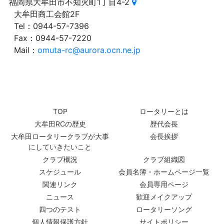
福岡県大牟田市不知火町1丁目4-2
大牟田商工会館2F
Tel：0944-57-7396
Fax：0944-57-7220
Mail：
omuta-rc@aurora.ocn.ne.jp
TOP
ロータリーとは
大牟田RCの歴史
歴代会長
大牟田ロータリークラブが大事
会長挨拶
にしていきたいこと
クラブ概況
クラブ組織図
スケジュール
会員名簿・ホームページ一覧
関連リンク
会員専用ページ
ニュース
歓迎メイクアップ
四つのテスト
ロータリーソング
個人情報保護方針
サイトポリシー