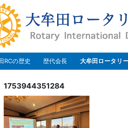
田RCの歴史
歴代会長
大牟田ロータリ
1753944351284