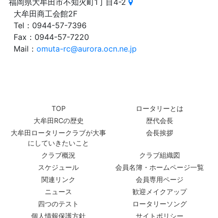
福岡県大牟田市不知火町1丁目4-2
大牟田商工会館2F
Tel：0944-57-7396
Fax：0944-57-7220
Mail：
omuta-rc@aurora.ocn.ne.jp
TOP
ロータリーとは
大牟田RCの歴史
歴代会長
大牟田ロータリークラブが大事
会長挨拶
にしていきたいこと
クラブ概況
クラブ組織図
スケジュール
会員名簿・ホームページ一覧
関連リンク
会員専用ページ
ニュース
歓迎メイクアップ
四つのテスト
ロータリーソング
個人情報保護方針
サイトポリシー