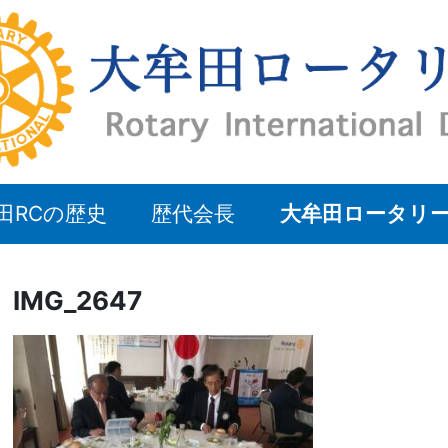
田RCの歴史
歴代会長
大牟田ロータリ
IMG_2647