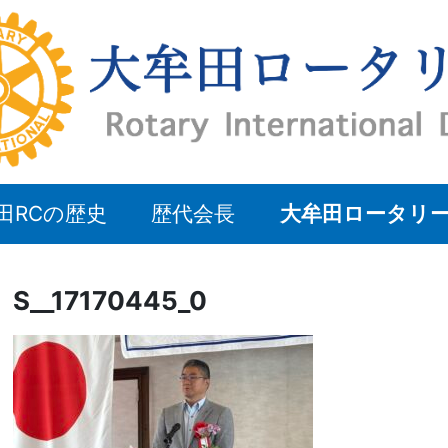
田RCの歴史
歴代会長
大牟田ロータリ
S__17170445_0