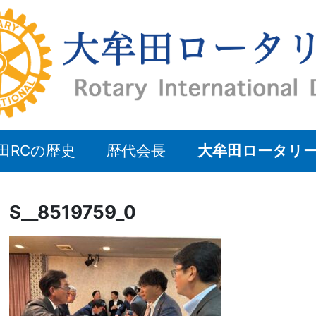
田RCの歴史
歴代会長
大牟田ロータリ
S__8519759_0