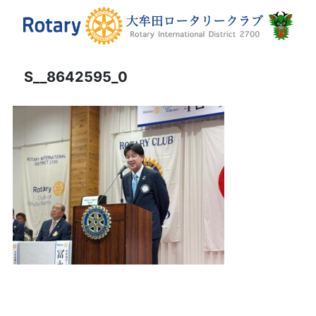
S__8642595_0