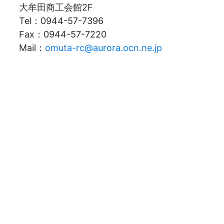
大牟田商工会館2F
Tel：0944-57-7396
Fax：0944-57-7220
Mail：
omuta-rc@aurora.ocn.ne.jp