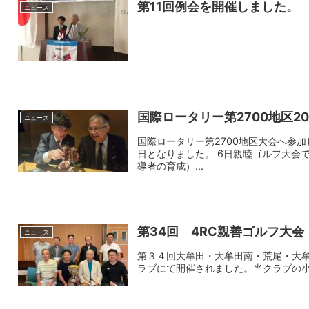
第11回例会を開催しました。
ニュース
国際ロータリー第2700地区2
ニュース
国際ロータリー第2700地区大会へ参
日となりました。 6日親睦ゴルフ大会
導者の育成）...
第34回 4RC親善ゴルフ大会
ニュース
第３４回大牟田・大牟田南・荒尾・大牟
ラブにて開催されました。当クラブの