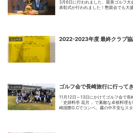
3月6日に行われました、親善ゴルフ大
表彰式が行われました！懇親会でも大盛
2022-2023年度 最終クラ
ニュース
ゴルフ会で長崎旅行に行って
ニュース
11月12日～13日にかけてゴルフ会
「史跡料亭 花月 」で素敵な卓袱料理
崎国際G.Cでコンペ。霧の中不安なスター