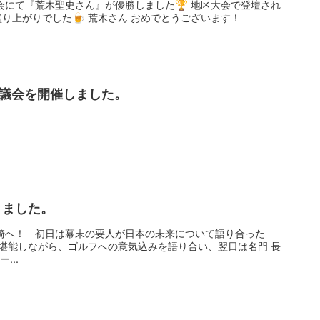
会にて『荒木聖史さん』が優勝しました🏆 地区大会で登壇され
り上がりでした🍺 荒木さん おめでとうございます！
ブ協議会を開催しました。
きました。
で長崎へ！ 初日は幕末の要人が日本の未来について語り合った
を堪能しながら、ゴルフへの意気込みを語り合い、翌日は名門 長
...