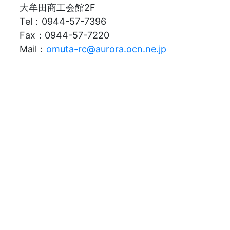
大牟田商工会館2F
Tel：0944-57-7396
Fax：0944-57-7220
Mail：
omuta-rc@aurora.ocn.ne.jp