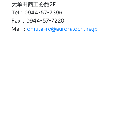
大牟田商工会館2F
Tel：0944-57-7396
Fax：0944-57-7220
Mail：
omuta-rc@aurora.ocn.ne.jp