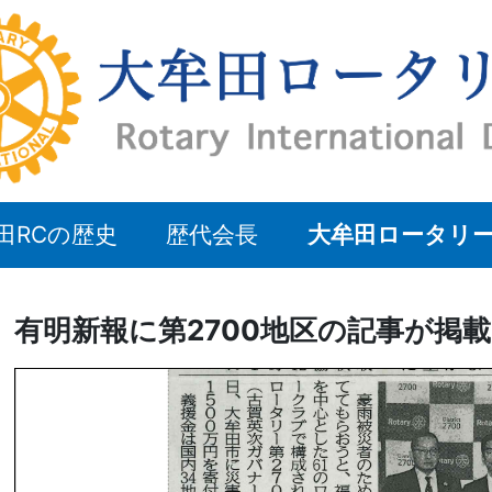
田RCの歴史
歴代会長
大牟田ロータリ
有明新報に第2700地区の記事が掲