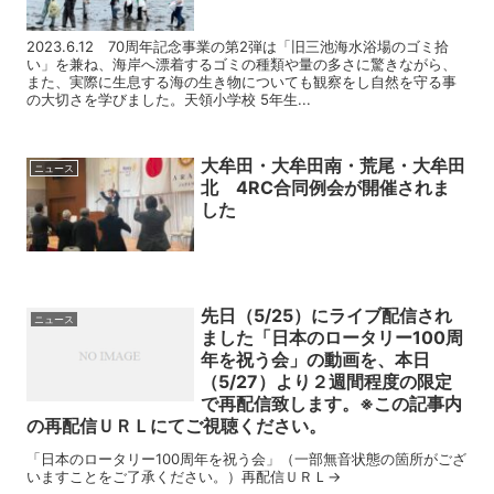
2023.6.12 70周年記念事業の第2弾は「旧三池海水浴場のゴミ拾
い」を兼ね、海岸へ漂着するゴミの種類や量の多さに驚きながら、
また、実際に生息する海の生き物についても観察をし自然を守る事
の大切さを学びました。天領小学校 5年生...
大牟田・大牟田南・荒尾・大牟田
ニュース
北 4RC合同例会が開催されま
した
先日（5/25）にライブ配信され
ニュース
ました「日本のロータリー100周
年を祝う会」の動画を、本日
（5/27）より２週間程度の限定
で再配信致します。※この記事内
の再配信ＵＲＬにてご視聴ください。
「日本のロータリー100周年を祝う会」（一部無音状態の箇所がござ
いますことをご了承ください。）再配信ＵＲＬ→