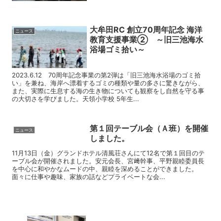
大牟田RC 創立70周年記念 海洋
ニュース
教育支援事業② ～旧三池海水
浴場ゴミ拾い～
2023.6.12 70周年記念事業の第2弾は「旧三池海水浴場のゴミ拾
い」を兼ね、海岸へ漂着するゴミの種類や量の多さに驚きながら、
また、実際に生息する海の生き物についても観察をし自然を守る事
の大切さを学びました。天領小学校 5年生...
第１回テーブル会（Ａ班）を開催
ニュース
しました。
11月13日（金）グランドホテル清風荘さんにて12名で第１回目のテ
ーブル会が開催されました。安元会長、宮﨑幹事、平野親睦委員長
を中心に和やかなムードの中、親睦を深めることができました。
面々に仕事や趣味、家族の話などプライベートな会...