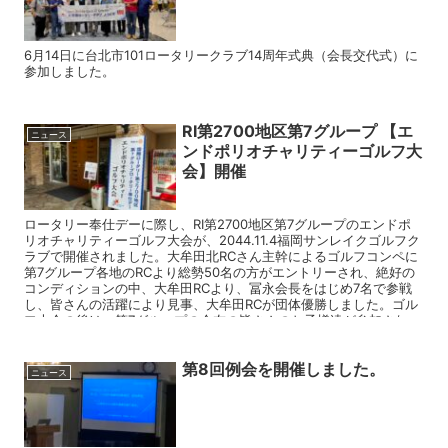
6月14日に台北市101ロータリークラブ14周年式典（会長交代式）に
参加しました。
RI第2700地区第7グループ 【エ
ニュース
ンドポリオチャリティーゴルフ大
会】開催
ロータリー奉仕デーに際し、RI第2700地区第7グループのエンドポ
リオチャリティーゴルフ大会が、2044.11.4福岡サンレイクゴルフク
ラブで開催されました。大牟田北RCさん主幹によるゴルフコンペに
第7グループ各地のRCより総勢50名の方がエントリーされ、絶好の
コンディションの中、大牟田RCより、冨永会長をはじめ7名で参戦
し、皆さんの活躍により見事、大牟田RCが団体優勝しました。ゴル
フ大会の後は、第7グループの会友の皆さんのお子様達が参加され、
スナッグゴルフ大会も開催されました。大牟田北RCの皆さま、企画
から準備、運営とお疲れさまでした。お陰様で楽しい一日となりま
第8回例会を開催しました。
した。有難うございました。
ニュース