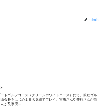
admin
。
た。
ゾートゴルフコース（グリーンホワイトコース）にて、親睦ゴル
西山会長をはじめ１８名５組でプレイ。宮﨑さんや兼行さんが自
が見事優...