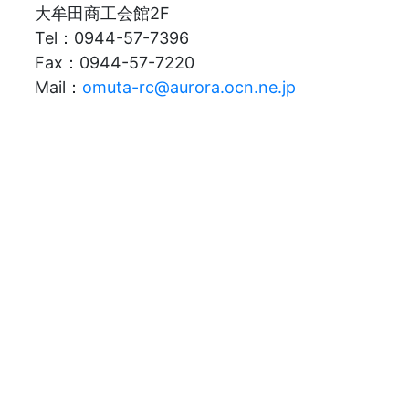
大牟田商工会館2F
Tel：0944-57-7396
Fax：0944-57-7220
Mail：
omuta-rc@aurora.ocn.ne.jp