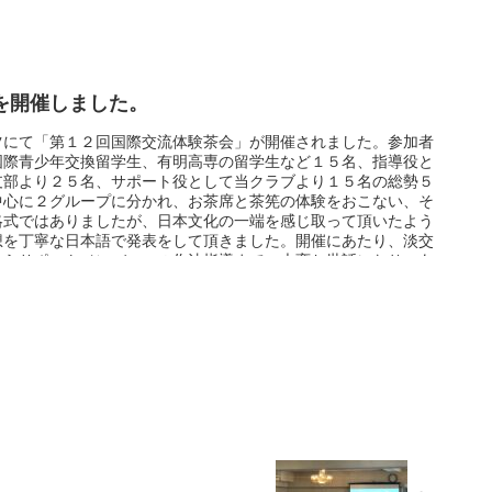
」を開催しました。
ツにて「第１２回国際交流体験茶会」が開催されました。参加者
国際青少年交換留学生、有明高専の留学生など１５名、指導役と
支部より２５名、サポート役として当クラブより１５名の総勢５
中心に２グループに分かれ、お茶席と茶筅の体験をおこない、そ
略式ではありましたが、日本文化の一端を感じ取って頂いたよう
想を丁寧な日本語で発表をして頂きました。開催にあたり、淡交
からサポートメンバーへの作法指導まで、大変お世話になり、あ