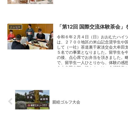
「第12回 国際交流体験茶会
ニュース
令和６年２月４日（日）おおむたハイ
は、２７００地区の米山記念奨学生や
して（一社）茶道裏千家淡交会大牟田
５名での事業となりました。留学生を
の後、点心席でお弁当を頂きました。
で、留学生一人ひとりから、体験の感
会大牟田支部の皆さまには、会場設営
りがとうございました。
親睦ゴルフ大会