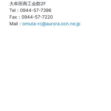
大牟田商工会館2F
Tel：0944-57-7396
Fax：0944-57-7220
Mail：
omuta-rc@aurora.ocn.ne.jp