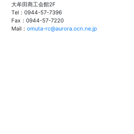
大牟田商工会館2F
Tel：0944-57-7396
Fax：0944-57-7220
Mail：
omuta-rc@aurora.ocn.ne.jp