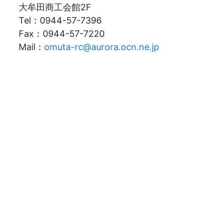
大牟田商工会館2F
Tel：0944-57-7396
Fax：0944-57-7220
Mail：
omuta-rc@aurora.ocn.ne.jp